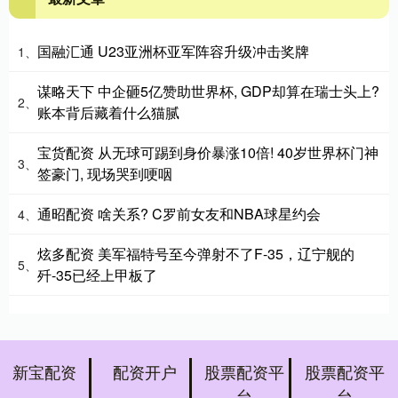
国融汇通 U23亚洲杯亚军阵容升级冲击奖牌
1、
谋略天下 中企砸5亿赞助世界杯, GDP却算在瑞士头上?
2、
账本背后藏着什么猫腻
宝货配资 从无球可踢到身价暴涨10倍! 40岁世界杯门神
3、
签豪门, 现场哭到哽咽
通昭配资 啥关系? C罗前女友和NBA球星约会
4、
炫多配资 美军福特号至今弹射不了F-35，辽宁舰的
5、
歼-35已经上甲板了
新宝配资
配资开户
股票配资平
股票配资平
台
台