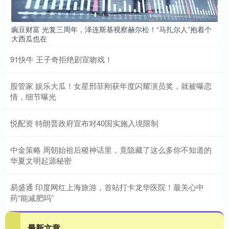
豌豆财富 光复三周年，泽连斯基视察赫尔松！“马扎尔人”抱着个
大西瓜也在
91快牛 王子奇拒绝剧宣吻戏！
股管家 娱乐大瓜！女星邢菲刚获年度闪耀演员奖，就被曝恋
情，细节曝光
悦配资 特朗普政府宣布对40国实施入境限制
中金策略 周朝始祖后稷神话里，竟隐藏了这么多你不知道的
华夏文明起源秘密
易盛通 印度网红上海旅游，首站打卡龙华医院！最关心中
药“能减肥吗”
最新文章