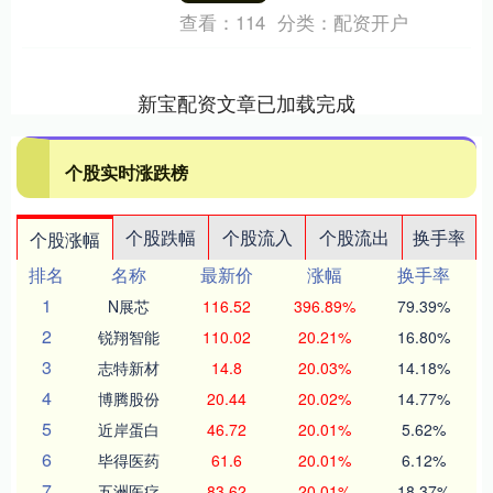
查看：
114
分类：
配资开户
新宝配资文章已加载完成
个股实时涨跌榜
个股跌幅
个股流入
个股流出
换手率
个股涨幅
排名
名称
最新价
涨幅
换手率
1
N展芯
116.52
396.89%
79.39%
2
锐翔智能
110.02
20.21%
16.80%
3
志特新材
14.8
20.03%
14.18%
4
博腾股份
20.44
20.02%
14.77%
5
近岸蛋白
46.72
20.01%
5.62%
6
毕得医药
61.6
20.01%
6.12%
7
五洲医疗
83.62
20.01%
18.37%