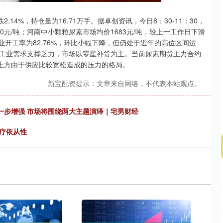
沪深300
4694.44
.42%
43.13
0.93%
4%，持仓量为16.71万手。据卓创资讯，今日8：30-11：30，
0元/吨；河南中小颗粒尿素市场均价1683元/吨，较上一工作日下滑
业开工率为82.76%，环比小幅下降，但仍处于近年的高位区间运
工业需求支撑乏力，市场以零星补货为主。当前尿素期货主力合约
而上方由于供应比较宽松造成的压力的格局。
新宝配资提示：文章来自网络，不代表本站观点。
一步增强 市场将围绕两大主题演绎｜宅男财经
疗依从性