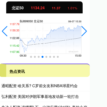
北证50
1134.24
创
11.37
1.01%
热点资讯
通昭配资 啥关系? C罗前女友和NBA球星约会
弘利配资 美国对伊朗军事基地发动新一轮打击