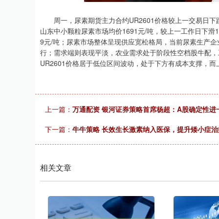
深证成指
14311.01
.68
1.02%
200.89
1
周一，尿素期货主力合约UR2601价格较上一交易日下跌2.1
山东中小颗粒尿素市场均价1691元/吨，较上一工作日下滑1
9元/吨；尿素市场整体呈现供应宽松格局，当前尿素生产企
行；需求端则表现平淡，农业需求处于阶段性空档股牛配，
UR2601价格居于低位区间波动，处于下方有成本支撑，
上一篇：
万通配资 银河证券策略首席杨超：A股确定性进
下一篇：
牛牛策略 长效生长激素纳入医保，提升矮小症治
相关文章