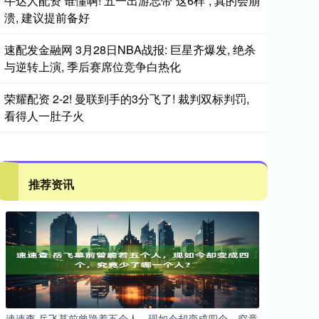
牛达人配资 谁懂啊! 五一出游忘带“这6样”, 真的会崩
溃, 建议提前备好
速配发金融网 3月28日NBA战报: 巨星齐爆发, 绝杀
与逆转上演, 季后赛席位竞争白热化
荣耀配资 2-2! 曼联到手的3分飞了! 裁判双标判罚,
看得人一肚子火
推荐资讯
速速查 岳飞墓前曾跪着五个人，现如今却变成四个，究竟