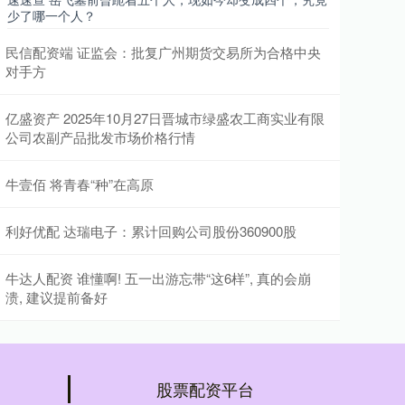
少了哪一个人？
民信配资端 证监会：批复广州期货交易所为合格中央
对手方
亿盛资产 2025年10月27日晋城市绿盛农工商实业有限
公司农副产品批发市场价格行情
牛壹佰 将青春“种”在高原
利好优配 达瑞电子：累计回购公司股份360900股
牛达人配资 谁懂啊! 五一出游忘带“这6样”, 真的会崩
溃, 建议提前备好
股票配资平台