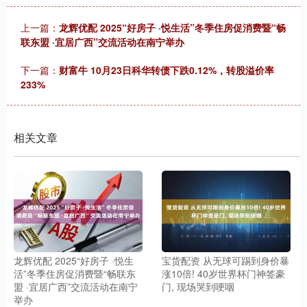
上一篇：
龙辉优配 2025“好房子 ·悦生活”冬季住房促消费暨“畅
联东盟 ·宜居广西”交流活动在南宁举办
下一篇：
财富牛 10月23日科华转债下跌0.12%，转股溢价率
233%
相关文章
龙辉优配 2025“好房子 ·悦生
宝货配资 从无球可踢到身价暴
活”冬季住房促消费暨“畅联东
涨10倍! 40岁世界杯门神签豪
盟 ·宜居广西”交流活动在南宁
门, 现场哭到哽咽
举办