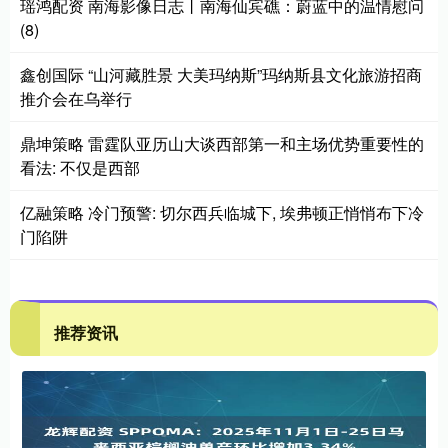
瑶鸿配资 南海影像日志丨南海仙宾礁：蔚蓝中的温情慰问
(8)
鑫创国际 “山河藏胜景 大美玛纳斯”玛纳斯县文化旅游招商
推介会在乌举行
鼎坤策略 雷霆队亚历山大谈西部第一和主场优势重要性的
看法: 不仅是西部
亿融策略 冷门预警: 切尔西兵临城下, 埃弗顿正悄悄布下冷
门陷阱
推荐资讯