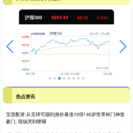
沪深300
4694.44
43.13
0.93%
热点资讯
宝货配资 从无球可踢到身价暴涨10倍! 40岁世界杯门神签
豪门, 现场哭到哽咽