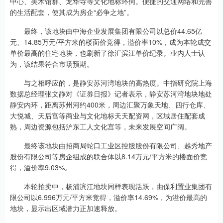
中心、美术馆群、龙华寺等文化地标环伺。便捷的交通网络和完善
的生活配套，使其成为房企“必争之地”。
最终，该地块由中海企业发展集团有限公司以总价44.65亿
元、14.85万元/平方米的楼面价竞得，溢价率10%，成为本轮成交
单价最高的住宅地块，也刷新了徐汇滨江单价纪录。业内人士认
为，该结果符合市场预期。
与之相呼应的，是静安苏河湾地块的高热度。中指研究院上海
数据总经理张文静对《证券日报》记者表示，静安苏河湾地块地处
静安内环，距离苏州河约400米，周边汇聚万象天地、四行仓库、
大悦城、天后宫等商业与文化地标天天配资网，区域居住配套成
熟，周边资源包括沪东工人文化宫等，未来发展空间广阔。
最终该地块由招商局蛇口工业区控股股份有限公司、越秀地产
股份有限公司等房企组成的联合体以8.14万元/平方米的楼面价竞
得，溢价率9.03%。
本轮拍卖中，杨浦滨江地块同样表现活跃，由保利置业集团有
限公司以6.996万元/平方米竞得，溢价率14.69%，为溢价最高的
地块，显示出区域潜力正加速释放。