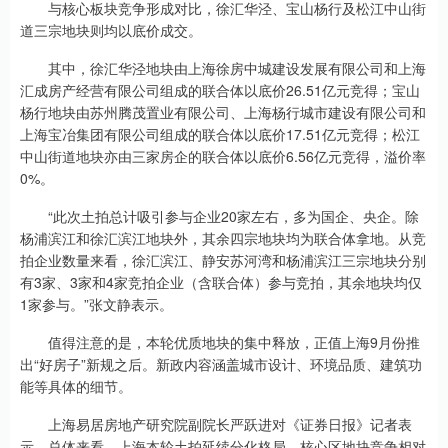
与核心板块竞争形成对比，徐汇华泾、宝山杨行及松江中山街
道三宗地块则均以底价成交。
其中，徐汇华泾地块由上海徐房中城建设发展有限公司和上海
汇成房产经营有限公司组成的联合体以底价26.51亿元竞得；宝山
杨行地块由苏州腾茂置业有限公司、上海杨行城市建设有限公司和
上海宝冶集团有限公司组成的联合体以底价17.51亿元竞得；松江
中山街道地块亦由三家房企的联合体以底价6.56亿元竞得，溢价率
0%。
“此次土拍总计吸引参与企业20家左右，多为国企、央企。除
杨浦滨江和徐汇滨江地块外，其余四宗地块均为联合体拿地。从竞
拍企业数量来看，徐汇滨江、静安苏河湾和杨浦滨江三宗地块分别
有3家、3家和4家竞拍企业（含联合体）参与竞拍，其余地块均仅
1家参与。”张文静表示。
值得注意的是，本轮优质地块的集中释放，正值上海9月份推
出“好房子”新规之后。新政内容涵盖城市设计、环境品质、建筑功
能等具体的细节。
上海易居房地产研究院副院长严跃进对《证券日报》记者表
示，总体来看，上海本轮土拍延续分化格局，核心区地块竞争相对