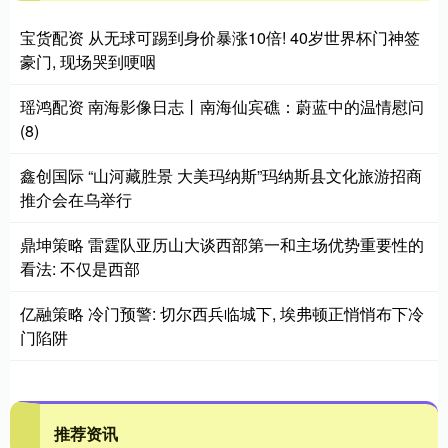
宝货配资 从无球可踢到身价暴涨10倍! 40岁世界杯门神签
豪门, 现场哭到哽咽
瑶鸿配资 南海影像日志丨南海仙宾礁：蔚蓝中的温情慰问
(8)
鑫创国际 “山河藏胜景 大美玛纳斯”玛纳斯县文化旅游招商
推介会在乌举行
鼎坤策略 雷霆队亚历山大谈西部第一和主场优势重要性的
看法: 不仅是西部
亿融策略 冷门预警: 切尔西兵临城下, 埃弗顿正悄悄布下冷
门陷阱
推荐资讯