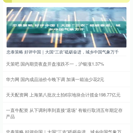
忠泰策略 好评中国｜大国“三农”砥砺奋进，城乡中国气象万千
天策吧 国内期货夜盘开盘涨跌不一，沪银涨1.37%
华力网 国内成品油价今晚下调 加满一箱油少花2元
天天配资网 上海第八批次土拍6宗地块合计揽金198.77亿元
一直牛配资 从下调利率到直接“退场” 有银行取消五年期定存
产品
忠泰策略 好评中国｜大国“三农”砥砺奋进，城乡中国气象万