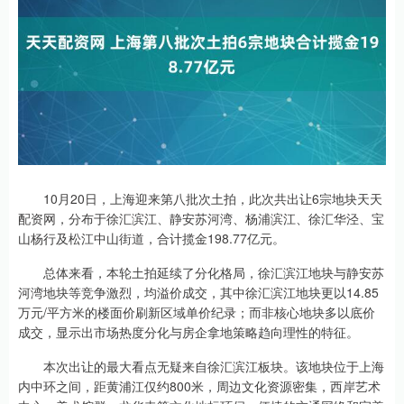
10月20日，上海迎来第八批次土拍，此次共出让6宗地块天天
配资网，分布于徐汇滨江、静安苏河湾、杨浦滨江、徐汇华泾、宝
山杨行及松江中山街道，合计揽金198.77亿元。
总体来看，本轮土拍延续了分化格局，徐汇滨江地块与静安苏
河湾地块等竞争激烈，均溢价成交，其中徐汇滨江地块更以14.85
万元/平方米的楼面价刷新区域单价纪录；而非核心地块多以底价
成交，显示出市场热度分化与房企拿地策略趋向理性的特征。
本次出让的最大看点无疑来自徐汇滨江板块。该地块位于上海
内中环之间，距黄浦江仅约800米，周边文化资源密集，西岸艺术