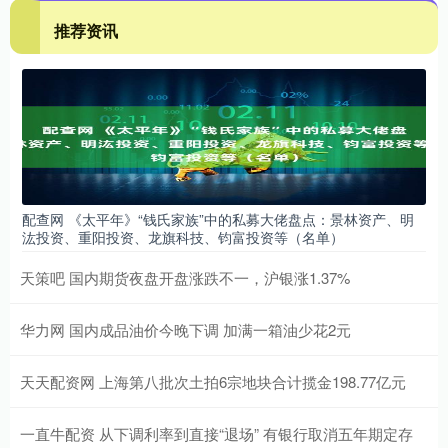
推荐资讯
配查网 《太平年》“钱氏家族”中的私募大佬盘点：景林资产、明
汯投资、重阳投资、龙旗科技、钧富投资等（名单）
天策吧 国内期货夜盘开盘涨跌不一，沪银涨1.37%
华力网 国内成品油价今晚下调 加满一箱油少花2元
天天配资网 上海第八批次土拍6宗地块合计揽金198.77亿元
一直牛配资 从下调利率到直接“退场” 有银行取消五年期定存