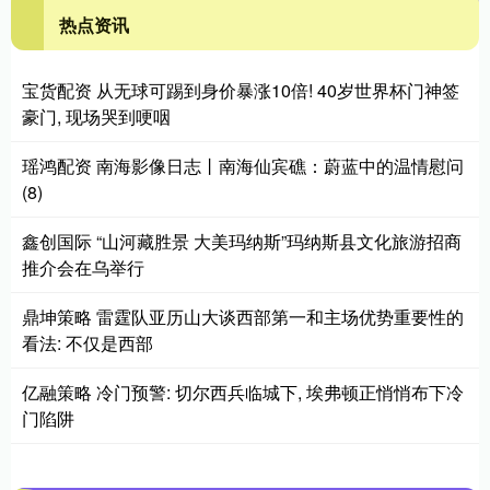
热点资讯
宝货配资 从无球可踢到身价暴涨10倍! 40岁世界杯门神签
豪门, 现场哭到哽咽
瑶鸿配资 南海影像日志丨南海仙宾礁：蔚蓝中的温情慰问
(8)
鑫创国际 “山河藏胜景 大美玛纳斯”玛纳斯县文化旅游招商
推介会在乌举行
鼎坤策略 雷霆队亚历山大谈西部第一和主场优势重要性的
看法: 不仅是西部
亿融策略 冷门预警: 切尔西兵临城下, 埃弗顿正悄悄布下冷
门陷阱