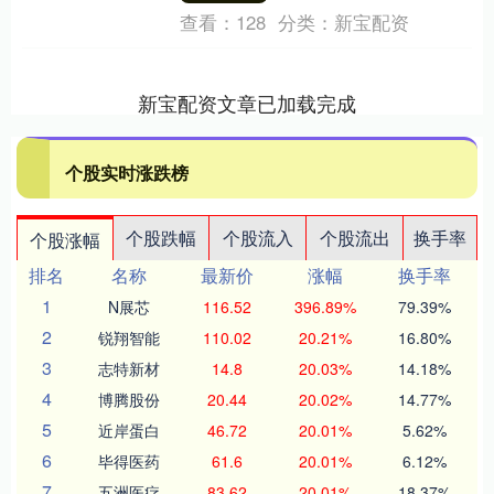
查看：
128
分类：
新宝配资
新宝配资文章已加载完成
个股实时涨跌榜
个股跌幅
个股流入
个股流出
换手率
个股涨幅
排名
名称
最新价
涨幅
换手率
1
N展芯
116.52
396.89%
79.39%
2
锐翔智能
110.02
20.21%
16.80%
3
志特新材
14.8
20.03%
14.18%
4
博腾股份
20.44
20.02%
14.77%
5
近岸蛋白
46.72
20.01%
5.62%
6
毕得医药
61.6
20.01%
6.12%
7
五洲医疗
83.62
20.01%
18.37%