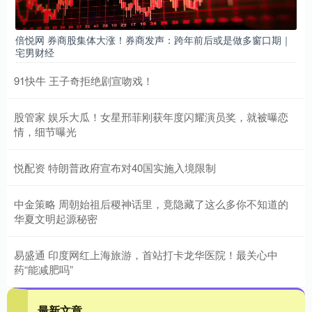
倍悦网 券商股集体大涨！券商发声：跨年前后或是做多窗口期｜
宅男财经
91快牛 王子奇拒绝剧宣吻戏！
股管家 娱乐大瓜！女星邢菲刚获年度闪耀演员奖，就被曝恋
情，细节曝光
悦配资 特朗普政府宣布对40国实施入境限制
中金策略 周朝始祖后稷神话里，竟隐藏了这么多你不知道的
华夏文明起源秘密
易盛通 印度网红上海旅游，首站打卡龙华医院！最关心中
药“能减肥吗”
最新文章