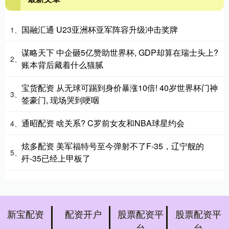
国融汇通 U23亚洲杯亚军阵容升级冲击奖牌
1、
谋略天下 中企砸5亿赞助世界杯, GDP却算在瑞士头上?
2、
账本背后藏着什么猫腻
宝货配资 从无球可踢到身价暴涨10倍! 40岁世界杯门神
3、
签豪门, 现场哭到哽咽
通昭配资 啥关系? C罗前女友和NBA球星约会
4、
炫多配资 美军福特号至今弹射不了F-35，辽宁舰的
5、
歼-35已经上甲板了
新宝配资
配资开户
股票配资平
股票配资平
台
台