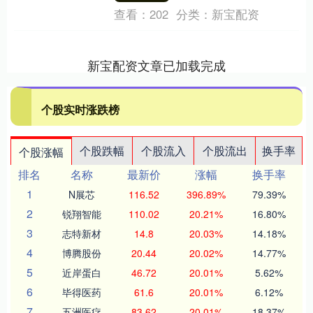
查看：
202
分类：
新宝配资
新宝配资文章已加载完成
个股实时涨跌榜
个股跌幅
个股流入
个股流出
换手率
个股涨幅
排名
名称
最新价
涨幅
换手率
1
N展芯
116.52
396.89%
79.39%
2
锐翔智能
110.02
20.21%
16.80%
3
志特新材
14.8
20.03%
14.18%
4
博腾股份
20.44
20.02%
14.77%
5
近岸蛋白
46.72
20.01%
5.62%
6
毕得医药
61.6
20.01%
6.12%
7
五洲医疗
83.62
20.01%
18.37%