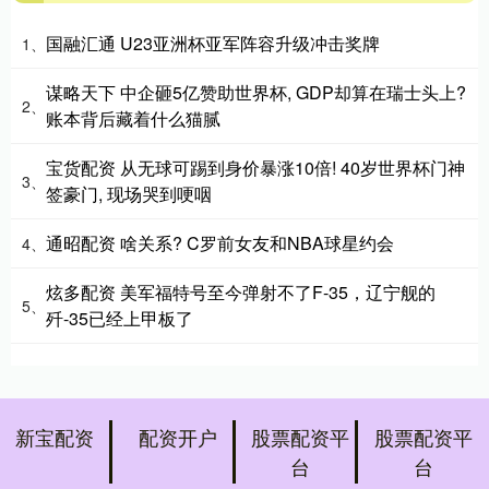
国融汇通 U23亚洲杯亚军阵容升级冲击奖牌
1、
谋略天下 中企砸5亿赞助世界杯, GDP却算在瑞士头上?
2、
账本背后藏着什么猫腻
宝货配资 从无球可踢到身价暴涨10倍! 40岁世界杯门神
3、
签豪门, 现场哭到哽咽
通昭配资 啥关系? C罗前女友和NBA球星约会
4、
炫多配资 美军福特号至今弹射不了F-35，辽宁舰的
5、
歼-35已经上甲板了
新宝配资
配资开户
股票配资平
股票配资平
台
台