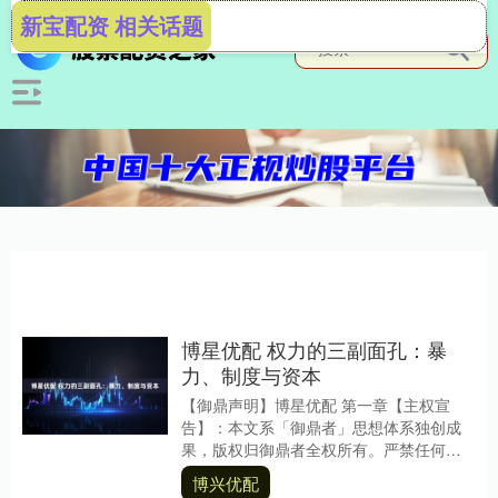
新宝配资 相关话题
博星优配 权力的三副面孔：暴
力、制度与资本
【御鼎声明】博星优配 第一章【主权宣
告】：本文系「御鼎者」思想体系独创成
果，版权归御鼎者全权所有。严禁任何形
式的复制、转载、改编或未授权使用。第
博兴优配
二章【思想谱系】....