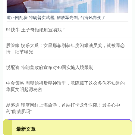
道正网配资 特朗普卖武器, 解放军亮剑, 台海风向变了
91快牛 王子奇拒绝剧宣吻戏！
股管家 娱乐大瓜！女星邢菲刚获年度闪耀演员奖，就被曝恋
情，细节曝光
悦配资 特朗普政府宣布对40国实施入境限制
中金策略 周朝始祖后稷神话里，竟隐藏了这么多你不知道的
华夏文明起源秘密
易盛通 印度网红上海旅游，首站打卡龙华医院！最关心中
药“能减肥吗”
最新文章