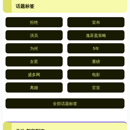
话题标签
拒绝
宣布
演员
逸富盈策略
为何
5年
女星
重磅
盛多网
电影
离婚
官宣
全部话题标签