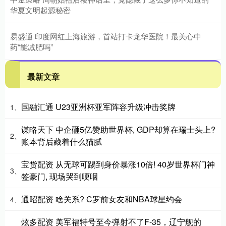
华夏文明起源秘密
易盛通 印度网红上海旅游，首站打卡龙华医院！最关心中
药“能减肥吗”
最新文章
国融汇通 U23亚洲杯亚军阵容升级冲击奖牌
1、
谋略天下 中企砸5亿赞助世界杯, GDP却算在瑞士头上?
2、
账本背后藏着什么猫腻
宝货配资 从无球可踢到身价暴涨10倍! 40岁世界杯门神
3、
签豪门, 现场哭到哽咽
通昭配资 啥关系? C罗前女友和NBA球星约会
4、
炫多配资 美军福特号至今弹射不了F-35，辽宁舰的