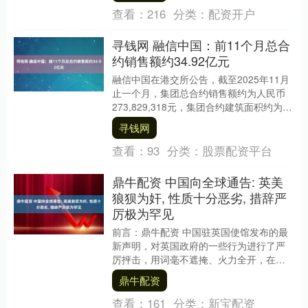
查看：
216
分类：
配资开户
寻钱网 融信中国：前11个月总合
约销售额约34.92亿元
融信中国在港交所公告，截至2025年11月
止一个月，集团总合约销售额约为人民币
273,829,318元，集团合约建筑面积约为
29,816平方米，集团平均合约售价....
寻钱网
查看：
93
分类：
股票配资平台
鼎牛配资 中国向全球通告: 英美
狼狈为奸, 性质十分恶劣, 措辞严
厉极为罕见
前言：鼎牛配资 中国驻英国使馆发布的最
新声明，对英国政府的一些行为进行了严
厉抨击，用词毫不遮掩、火力全开，在全
球舆论场掀起巨大波澜。外界注意到，中
鼎牛配资
国这一段罕见的....
查看：
161
分类：
新宝配资