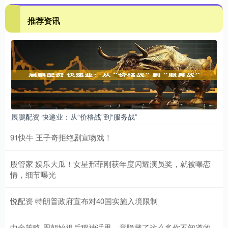
推荐资讯
展鵬配资 快递业：从“价格战”到“服务战”
91快牛 王子奇拒绝剧宣吻戏！
股管家 娱乐大瓜！女星邢菲刚获年度闪耀演员奖，就被曝恋
情，细节曝光
悦配资 特朗普政府宣布对40国实施入境限制
中金策略 周朝始祖后稷神话里，竟隐藏了这么多你不知道的