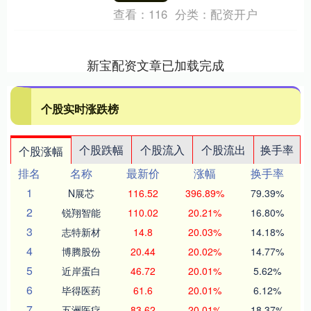
查看：
116
分类：
配资开户
新宝配资文章已加载完成
个股实时涨跌榜
个股跌幅
个股流入
个股流出
换手率
个股涨幅
排名
名称
最新价
涨幅
换手率
1
N展芯
116.52
396.89%
79.39%
2
锐翔智能
110.02
20.21%
16.80%
3
志特新材
14.8
20.03%
14.18%
4
博腾股份
20.44
20.02%
14.77%
5
近岸蛋白
46.72
20.01%
5.62%
6
毕得医药
61.6
20.01%
6.12%
7
五洲医疗
83.62
20.01%
18.37%