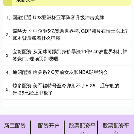
国融汇通 U23亚洲杯亚军阵容升级冲击奖牌
1、
谋略天下 中企砸5亿赞助世界杯, GDP却算在瑞士头上?
2、
账本背后藏着什么猫腻
宝货配资 从无球可踢到身价暴涨10倍! 40岁世界杯门神
3、
签豪门, 现场哭到哽咽
通昭配资 啥关系? C罗前女友和NBA球星约会
4、
炫多配资 美军福特号至今弹射不了F-35，辽宁舰的
5、
歼-35已经上甲板了
新宝配资
配资开户
股票配资平
股票配资平
台
台