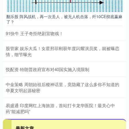
翻乐股 阵风战机，再一次丢人，被无人机击落，歼10CE彻底赢麻
了？
91快牛 王子奇拒绝剧宣吻戏！
股管家 娱乐大瓜！女星邢菲刚获年度闪耀演员奖，就被曝恋
情，细节曝光
悦配资 特朗普政府宣布对40国实施入境限制
中金策略 周朝始祖后稷神话里，竟隐藏了这么多你不知道的
华夏文明起源秘密
易盛通 印度网红上海旅游，首站打卡龙华医院！最关心中
药“能减肥吗”
最新文章