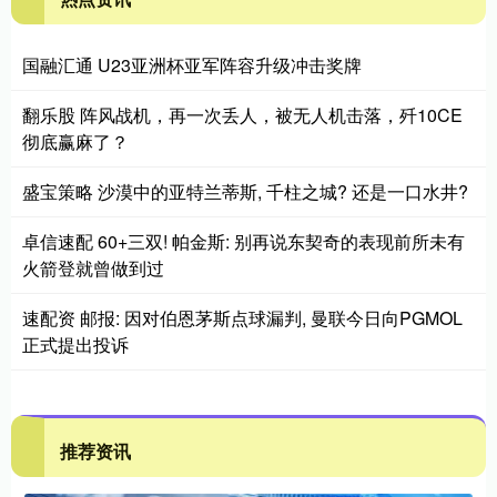
国融汇通 U23亚洲杯亚军阵容升级冲击奖牌
翻乐股 阵风战机，再一次丢人，被无人机击落，歼10CE
彻底赢麻了？
盛宝策略 沙漠中的亚特兰蒂斯, 千柱之城? 还是一口水井?
卓信速配 60+三双! 帕金斯: 别再说东契奇的表现前所未有
火箭登就曾做到过
速配资 邮报: 因对伯恩茅斯点球漏判, 曼联今日向PGMOL
正式提出投诉
推荐资讯