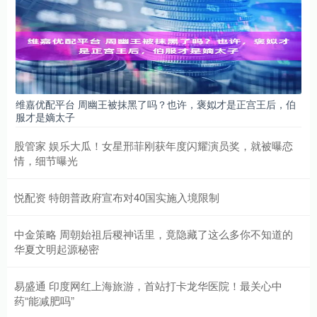
维嘉优配平台 周幽王被抹黑了吗？也许，褒姒才是正宫王后，伯
服才是嫡太子
股管家 娱乐大瓜！女星邢菲刚获年度闪耀演员奖，就被曝恋
情，细节曝光
悦配资 特朗普政府宣布对40国实施入境限制
中金策略 周朝始祖后稷神话里，竟隐藏了这么多你不知道的
华夏文明起源秘密
易盛通 印度网红上海旅游，首站打卡龙华医院！最关心中
药“能减肥吗”