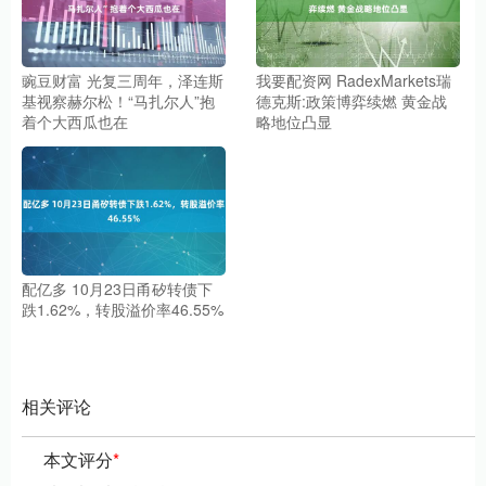
豌豆财富 光复三周年，泽连斯
我要配资网 RadexMarkets瑞
基视察赫尔松！“马扎尔人”抱
德克斯:政策博弈续燃 黄金战
着个大西瓜也在
略地位凸显
配亿多 10月23日甬矽转债下
跌1.62%，转股溢价率46.55%
相关评论
本文评分
*