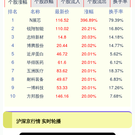
个股跌幅
个股流入
个股流出
换手率
个股涨幅
排名
名称
最新价
涨幅
换手率
1
N展芯
116.52
396.89%
79.39%
2
锐翔智能
110.02
20.21%
16.80%
3
志特新材
14.8
20.03%
14.18%
4
博腾股份
20.44
20.02%
14.77%
5
近岸蛋白
46.72
20.01%
5.62%
6
毕得医药
61.6
20.01%
6.12%
7
五洲医疗
83.62
20.01%
18.37%
8
耐科装备
49.67
20.01%
6.83%
9
一博科技
53.33
20.01%
17.26%
10
方邦股份
146.16
20.00%
7.68%
沪深京行情 实时轮播