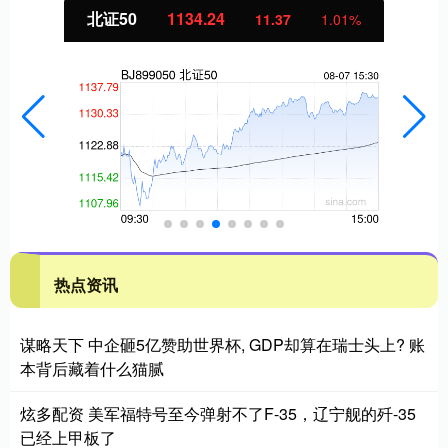
北证50
1134.24
11.37
1.01%
热点资讯
谋略天下 中企砸5亿赞助世界杯, GDP却算在瑞士头上? 账
本背后藏着什么猫腻
炫多配资 美军福特号至今弹射不了F-35，辽宁舰的歼-35
已经上甲板了