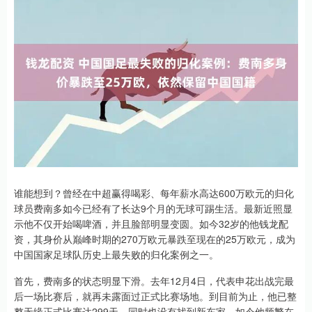
谁能想到？曾经在中超赢得喝彩、每年薪水高达600万欧元的归化
球员费南多如今已经有了长达9个月的无球可踢生活。最新近照显
示他不仅开始喝啤酒，并且脸部明显变圆。如今32岁的他钱龙配
资，其身价从巅峰时期的270万欧元暴跌至现在的25万欧元，成为
中国国家足球队历史上最失败的归化案例之一。
首先，费南多的状态明显下滑。去年12月4日，代表申花出战完最
后一场比赛后，就再未露面过正式比赛场地。到目前为止，他已整
整无缘正式比赛达299天，同时也没有找到新东家。如今他频繁在