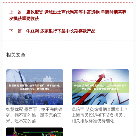
上一篇：
康乾配资 运城出土商代陶鬲等丰富遗物 早商时期墓葬
发掘获重要收获
下一篇：
牛豆网 多家银行下架中长期存款产品
相关文章
智慧优配 墨西哥：挖不完的银
卓信宝 艾灸馆排烟直飘楼上？
矿、摘不完的桃；掰不完的玉
上海市民投诉楼下艾灸扰民，
米、吃不完的梨
相关排放标准仍待细化