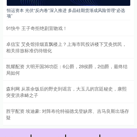
恒运资本 光伏“反内卷”深入推进 多晶硅期货渐成风险管理“必选
项”
91快牛 王子奇拒绝剧宣吻戏！
卓信宝 艾灸馆排烟直飘楼上？上海市民投诉楼下艾灸扰民，
相关排放标准仍待细化
凯耀配资 大明开国36功臣：6公爵，28侯爵，2伯爵，最终结
局如何
森利网 从茶余饭后的野史到谣言，大玉儿的宫廷秘史，康熙
突变洪承畴之子
胜宇配资 埃迪豪: 对阵布伦特福德戈登缺席、吉马良斯出场存
疑