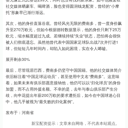
社交媒体晒豪车、喝啤酒，脸也变得圆润钱龙配资，曾经的“小摩
托”形象早已渐行渐远。
其次，他的身价直落谷底。曾经风光无限的费南多，曾一度身价飙
升至270万欧元，但如今根据德转数据显示，他的身价只剩下25万
欧元，缩水幅度超过九成。若继续持续"失业"状态，恐怕将会很快
被人们彻底遗忘。虽然他曾代表中国国家足球队出战7次并打进1
球，但短短几年时间内，却陷入如此困境，实在令人唏嘘。
展开剩余30%
最后，尽管现居巴西，费南多仍坚守中国国籍。他的社交媒体简介
依旧标注着“中国足球运动员”，甚至使用中文名“费南多”。这意味
着，如果未来有俱乐部愿意接纳他，他仍可以以“归化球员”的身份
加盟，而不占用外援名额。不幸的是，去年与泰山俱乐部产生分
歧，向申花提出年薪200万欧的要求遭拒后，如今在中国球迷心目
中，他几乎被视为“最失败的归化案例”。
发布于：河南省
新宝配资提示：文章来自网络，不代表本站观点。